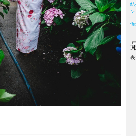
結
ン
憧
表