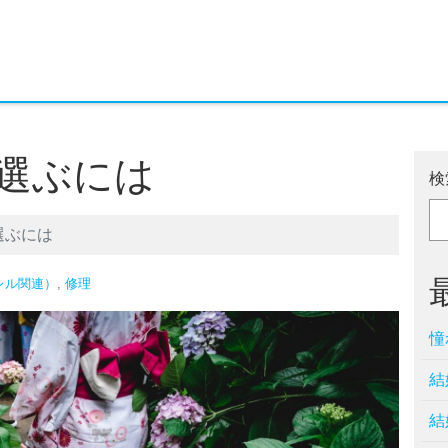
選ぶには
検
選ぶには
レル関連）
,
修理
憧
結
結