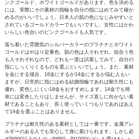
ンクゴールド、ホワイトゴールドがあります。色を決める
には、実際にその素材の指輪を自分の指にはめてみて確か
めるのがいいでしょう。日本人の肌の色になじみやすいと
されているゴールドカラーでもいいですし、女性にはかわ
いらしい色合いのピンクゴールドも人気です。
落ち着いた雰囲気のシルバーカラーのプラチナとホワイト
ゴールドはやはり定番色。肌の色は人それぞれ。似合う色
も人それぞれなので、どれも一度は試着してみて、自分の
指にしっくりくるものを選ぶといいでしょう。また、素材
を金にする場合、18金にするか14金にするか悩む人もい
ますが、日常的に指にはめる結婚指輪であれば耐久性にも
優れ、変色しにくい18金をおすすめします。14金でも簡
単には変色したりはしませんが、サイズ直しに向かない素
材であることもあり、長く使っていくつもりであればあえ
て14金を選ぶことはありません。
プラチナは耐久性のある素材としては一番です。金属アレ
ルギーのある人でも安心して身に着けられます。しかし必
ずPt900以上のもの（Pt950、Pt1000など）を選びましょ